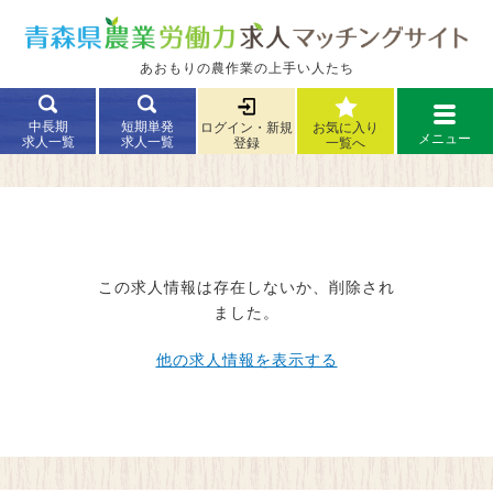
あおもりの農作業の上手い人たち
中長期
短期単発
ログイン・新規
お気に入り
メニュー
求人一覧
求人一覧
登録
一覧へ
この求人情報は存在しないか、削除され
ました。
他の求人情報を表示する